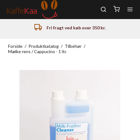
Fri fragt ved køb over 350 kr.
Forside
/
Produktkatalog
/
Tilbehør
/
Mælke rens / Cappucino - 1 ltr.