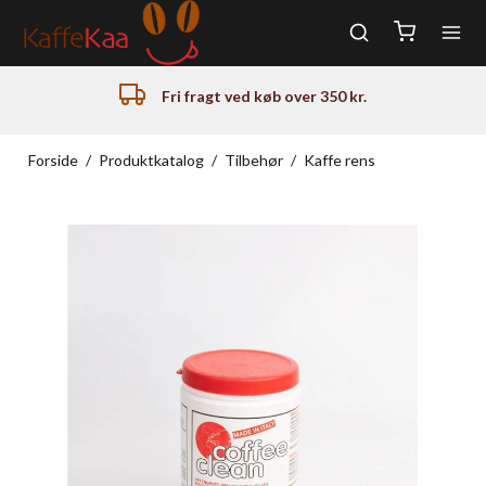
Fri fragt ved køb over 350 kr.
Forside
/
Produktkatalog
/
Tilbehør
/
Kaffe rens